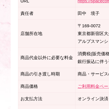
URL
https://spacecof
責任者
田中 境子
〒169-0072
店舗所在地
東京都新宿区大久保
アルプスマンシ
消費税(販売価
商品代金以外に必要な料金
銀行振込に伴う
商品の引き渡し時期
商品・サービス
商品価格
ご利用料金ペー
お支払方法
オンライン決済